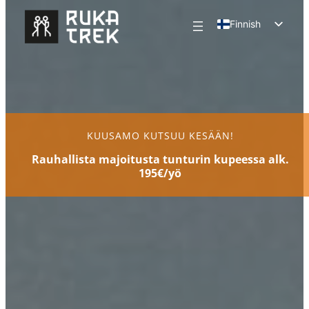
Siirry
Finnish
sisältöön
English
KUUSAMO KUTSUU KESÄÄN!
Rauhallista majoitusta tunturin kupeessa alk.
195€/yö